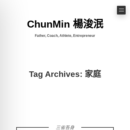
ChunMin 楊浚泯
Father, Coach, Athlete, Entrepreneur
Tag Archives: 家庭
三省吾身