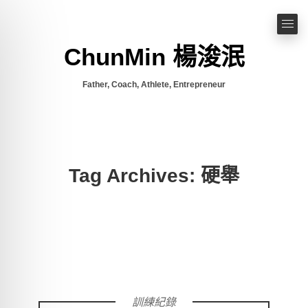
ChunMin 楊浚泯
Father, Coach, Athlete, Entrepreneur
Tag Archives: 硬舉
訓練紀錄