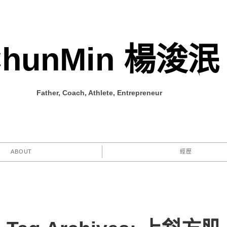
ChunMin 楊浚泯
Father, Coach, Athlete, Entrepreneur
ABOUT
經歷