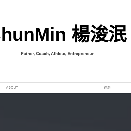
ChunMin 楊浚泯
Father, Coach, Athlete, Entrepreneur
ABOUT
經歷