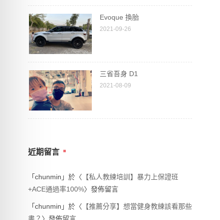
Evoque 換胎
2021-09-26
三省吾身 D1
2021-08-09
近期留言
「
chunmin
」於〈
【私人教練培訓】暴力上保證班
+ACE通過率100%
〉發佈留言
「
chunmin
」於〈
【推薦分享】想當健身教練該看那些
書？
〉發佈留言