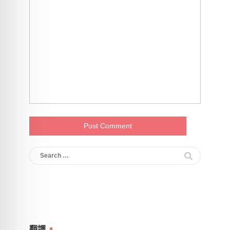
Search
for:
翻譯