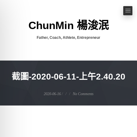
ChunMin 楊浚泯
Father, Coach, Athlete, Entrepreneur
截圖-2020-06-11-上午2.40.20
2020-06-16
No Comments