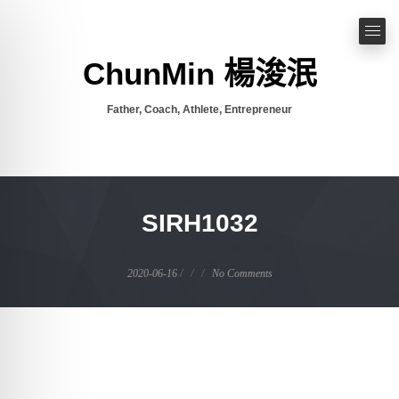
ChunMin 楊浚泯
Father, Coach, Athlete, Entrepreneur
SIRH1032
2020-06-16
No Comments