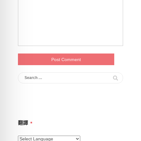
Search
for:
翻譯