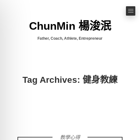
ChunMin 楊浚泯
Father, Coach, Athlete, Entrepreneur
Tag Archives: 健身教練
教學心得