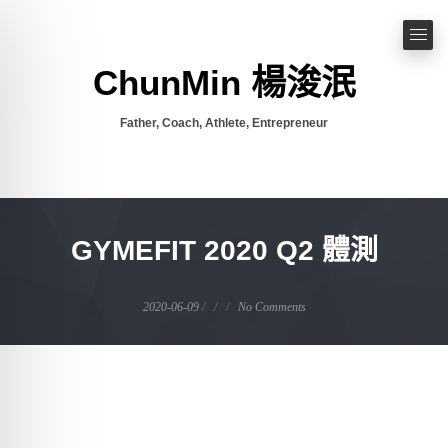
ChunMin 楊浚泯
Father, Coach, Athlete, Entrepreneur
GYMEFIT 2020 Q2 體測
2020-06-09
No Comments