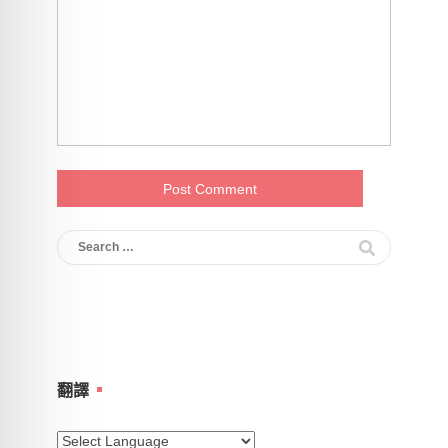
Search
for:
翻譯